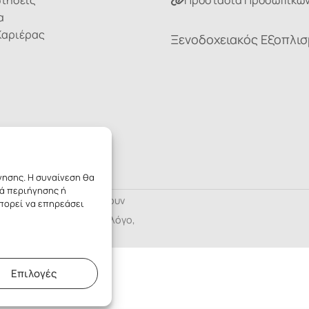
ωτήσεις
Προστασία Προσωπικών
α
Καριέρας
Ξενοδοχειακός Εξοπλι
γησης. Η συναίνεση θα
ά περιήγησης ή
νες των προϊόντων ανήκουν
μπορεί να επηρεάσει
ή τους για οποιοδήποτε λόγο,
Επιλογές