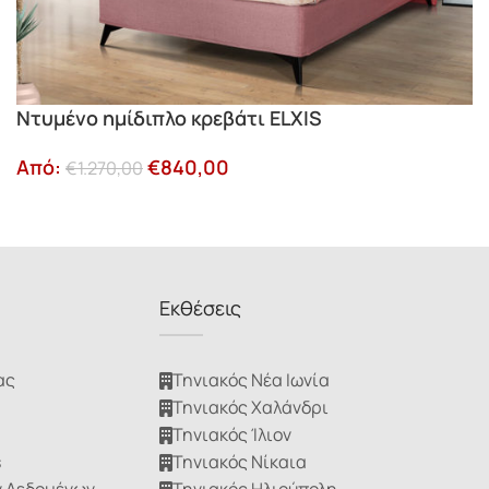
Ντυμένο ημίδιπλο κρεβάτι ELXIS
Από:
€
840,00
€
1.270,00
Εκθέσεις
ας
Τηνιακός Νέα Ιωνία
Τηνιακός Χαλάνδρι
Τηνιακός Ίλιον
s
Τηνιακός Νίκαια