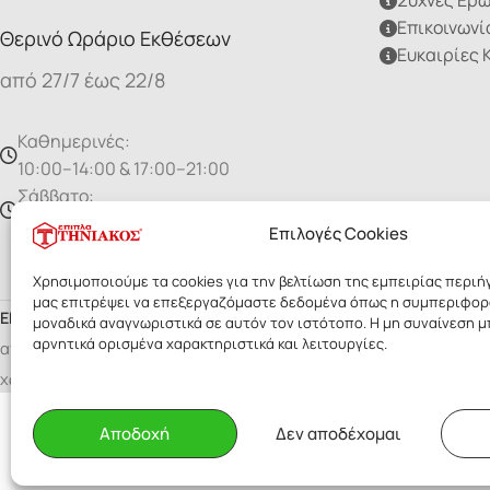
Συχνές Ερ
Επικοινωνί
Θερινό Ωράριο Εκθέσεων
Ευκαιρίες 
από 27/7 έως 22/8
Καθημερινές:
10:00–14:00 & 17:00–21:00
Σάββατο:
10:00 - 15:00
Επιλογές Cookies
Χρησιμοποιούμε τα cookies για την βελτίωση της εμπειρίας περιή
μας επιτρέψει να επεξεργαζόμαστε δεδομένα όπως η συμπεριφορ
ΕΠΙΠΛΑ ΤΗΝΙΑΚΟΣ
- Με επιφύλαξη παντός δικαιώματος. Οι εικό
μοναδικά αναγνωριστικά σε αυτόν τον ιστότοπο. Η μη συναίνεση 
αρνητικά ορισμένα χαρακτηριστικά και λειτουργίες.
αποκλειστικά στην Τηνιακός Α.Ε. Δεν επιτρέπεται η αναδημοσίευσ
χωρίς έγγραφη άδεια της εταιρίας.
Αποδοχή
Δεν αποδέχομαι