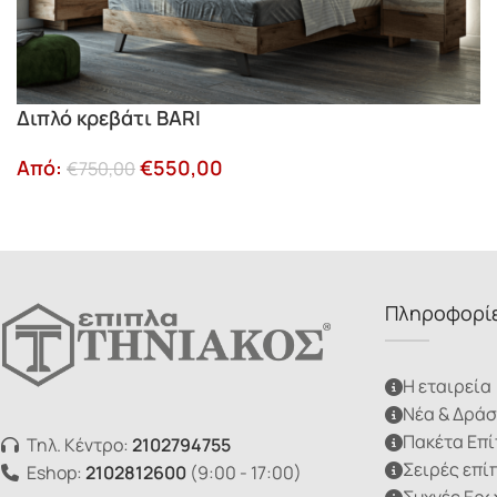
Διπλό κρεβάτι BARI
Από:
€
550,00
€
750,00
Πληροφορί
Η εταιρεία
Νέα & Δράσ
Πακέτα Επ
Τηλ. Κέντρο:
2102794755
Σειρές επί
Eshop:
2102812600
(9:00 - 17:00)