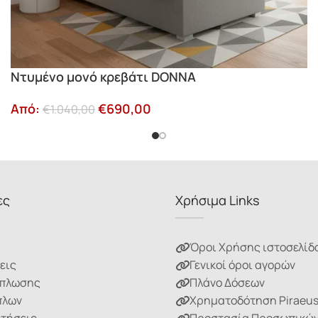
Ντυμένο μονό κρεβάτι DONNA
Από:
€
690,00
€
1.040,00
ες
Χρήσιμα Links
Όροι Χρήσης ιστοσελίδ
εις
Γενικοί όροι αγορών
ίπλωσης
Πλάνο Δόσεων
πλων
Χρηματοδότηση Piraeu