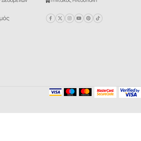
 Δεδομένων
Τηνιακός Ηλιούπολη
σμός