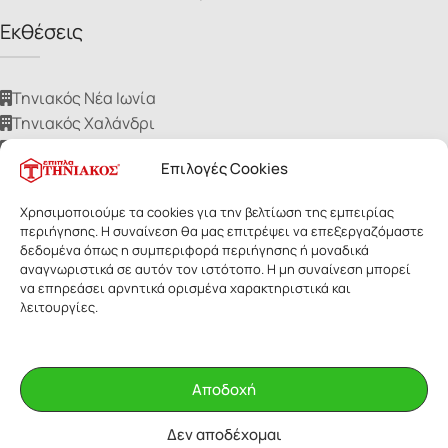
Εκθέσεις
Τηνιακός Νέα Ιωνία
Τηνιακός Χαλάνδρι
Τηνιακός Ίλιον
Επιλογές Cookies
Τηνιακός Νίκαια
Τηνιακός Ηλιούπολη
Χρησιμοποιούμε τα cookies για την βελτίωση της εμπειρίας
περιήγησης. Η συναίνεση θα μας επιτρέψει να επεξεργαζόμαστε
δεδομένα όπως η συμπεριφορά περιήγησης ή μοναδικά
αναγνωριστικά σε αυτόν τον ιστότοπο. Η μη συναίνεση μπορεί
να επηρεάσει αρνητικά ορισμένα χαρακτηριστικά και
λειτουργίες.
ΕΠΙΠΛΑ ΤΗΝΙΑΚΟΣ
- Με επιφύλαξη παντός δικαιώματος. Οι
εικόνες των προϊόντων ανήκουν αποκλειστικά στην Τηνιακός Α.Ε.
Δεν επιτρέπεται η αναδημοσίευσή τους για οποιοδήποτε λόγο,
Αποδοχή
χωρίς έγγραφη άδεια της εταιρίας.
Δεν αποδέχομαι