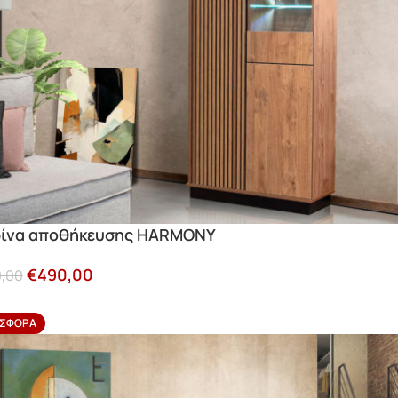
ρίνα αποθήκευσης HARMONY
€
490,00
,00
ΣΦΟΡΆ