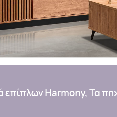
ά επίπλων Harmony, Τα πη