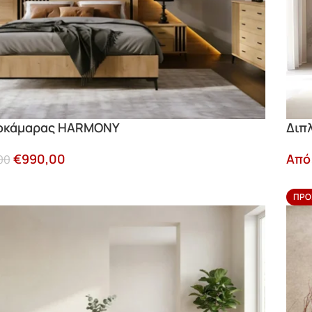
τοκάμαρας HARMONY
Διπ
€
990,00
Από
00
ΠΡΟ