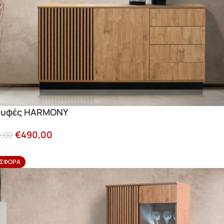
υφές HARMONY
€
490,00
,00
ΣΦΟΡΆ