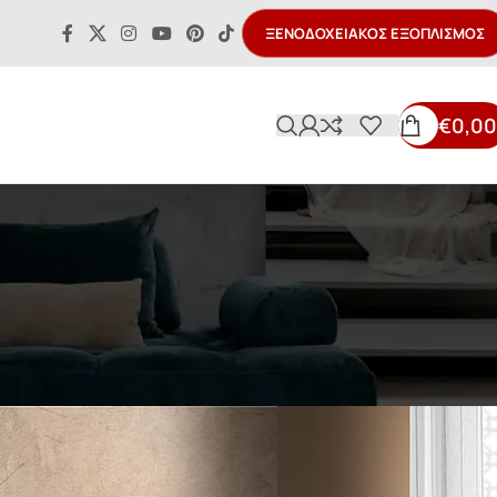
ΞΕΝΟΔΟΧΕΙΑΚΌΣ ΕΞΟΠΛΙΣΜΌΣ
€
0,00
Ν
 Harmony
ς
On 19 Σεπτεμβρίου 2023