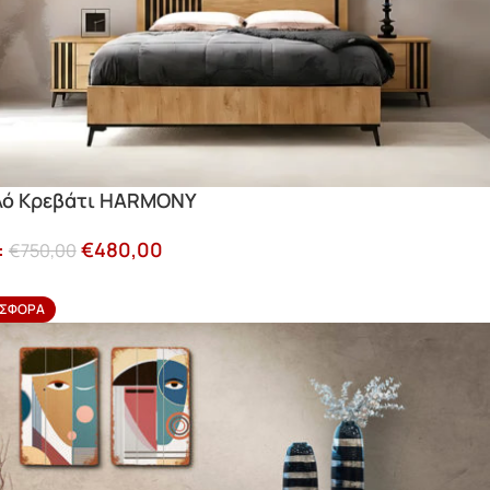
λό Κρεβάτι HARMONY
:
€
480,00
€
750,00
ΣΦΟΡΆ