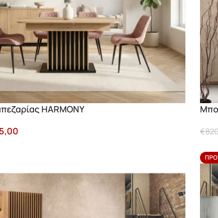
απεζαρίας HARMONY
Μπο
5,00
€
820
ΠΡΟ