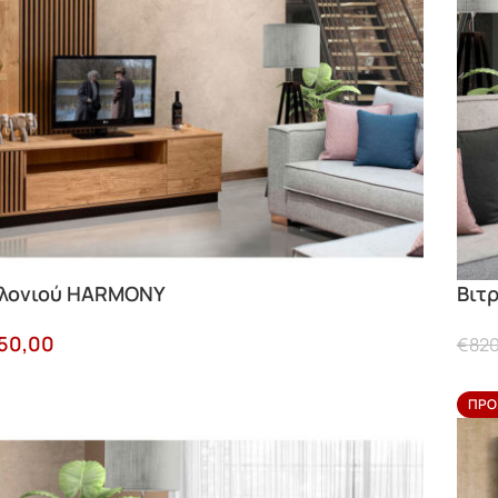
αλονιού HARMONY
Βιτ
50,00
€
820
ΠΡΟ