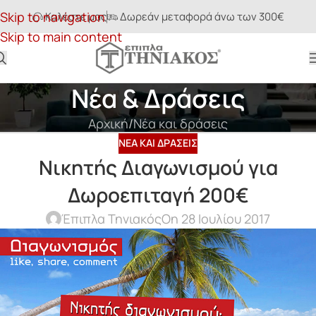
Skip to navigation
Καλέστε μας
Δωρεάν μεταφορά άνω των 300€
Skip to main content
Νέα & Δράσεις
Αρχική
Νέα και δράσεις
ΝΈΑ ΚΑΙ ΔΡΆΣΕΙΣ
Νικητής Διαγωνισμού για
Δωροεπιταγή 200€
Έπιπλα Τηνιακός
On 28 Ιουλίου 2017