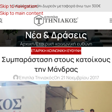
Skip to navigation
Καλέστε μας
Δωρεάν μεταφορά άνω των 300€
Skip to main content
Νέα & Δράσεις
Αρχική
Εταιρική κοινωνική ευθύνη
ΕΤΑΙΡΙΚΉ ΚΟΙΝΩΝΙΚΉ ΕΥΘΎΝΗ
Συμπαράσταση στους κατοίκους
την Μάνδρας
Έπιπλα Τηνιακός
On 21 Νοεμβρίου 2017