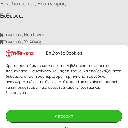
Ξενοδοχειακός Εξοπλισμός
Εκθέσεις
Τηνιακός Νέα Ιωνία
Τηνιακός Χαλάνδρι
Τηνιακός Ίλιον
Επιλογές Cookies
Τηνιακός Νίκαια
Τηνιακός Ηλιούπολη
Χρησιμοποιούμε τα cookies για την βελτίωση της εμπειρίας
περιήγησης. Η συναίνεση θα μας επιτρέψει να επεξεργαζόμαστε
δεδομένα όπως η συμπεριφορά περιήγησης ή μοναδικά
αναγνωριστικά σε αυτόν τον ιστότοπο. Η μη συναίνεση μπορεί
να επηρεάσει αρνητικά ορισμένα χαρακτηριστικά και
λειτουργίες.
ΕΠΙΠΛΑ ΤΗΝΙΑΚΟΣ
- Με επιφύλαξη παντός δικαιώματος. Οι
εικόνες των προϊόντων ανήκουν αποκλειστικά στην Τηνιακός Α.Ε.
Δεν επιτρέπεται η αναδημοσίευσή τους για οποιοδήποτε λόγο,
Αποδοχή
χωρίς έγγραφη άδεια της εταιρίας.