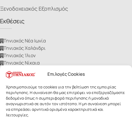
Ξενοδοχειακός Εξοπλισμός
Εκθέσεις
Τηνιακός Νέα Ιωνία
Τηνιακός Χαλάνδρι
Τηνιακός Ίλιον
Τηνιακός Νίκαια
Τηνιακός Ηλιούπολη
Επιλογές Cookies
Χρησιμοποιούμε τα cookies για την βελτίωση της εμπειρίας
περιήγησης. Η συναίνεση θα μας επιτρέψει να επεξεργαζόμαστε
δεδομένα όπως η συμπεριφορά περιήγησης ή μοναδικά
αναγνωριστικά σε αυτόν τον ιστότοπο. Η μη συναίνεση μπορεί
ΕΠΙΠΛΑ ΤΗΝΙΑΚΟΣ
- Με επιφύλαξη παντός δικαιώματος. Οι
να επηρεάσει αρνητικά ορισμένα χαρακτηριστικά και
εικόνες των προϊόντων ανήκουν αποκλειστικά στην Τηνιακός Α.Ε.
λειτουργίες.
Δεν επιτρέπεται η αναδημοσίευσή τους για οποιοδήποτε λόγο,
χωρίς έγγραφη άδεια της εταιρίας.