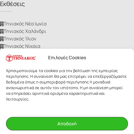
Εκθέσεις
Τηνιακός Νέα Ιωνία
Τηνιακός Χαλάνδρι
Τηνιακός Ίλιον
Τηνιακός Νίκαια
Τηνιακός Ηλιούπολη
Επιλογές Cookies
Χρησιμοποιούμε τα cookies για την βελτίωση της εμπειρίας
περιήγησης. Η συναίνεση θα μας επιτρέψει να επεξεργαζόμαστε
δεδομένα όπως η συμπεριφορά περιήγησης ή μοναδικά
αναγνωριστικά σε αυτόν τον ιστότοπο. Η μη συναίνεση μπορεί
ΕΠΙΠΛΑ ΤΗΝΙΑΚΟΣ
- Με επιφύλαξη παντός δικαιώματος. Οι
να επηρεάσει αρνητικά ορισμένα χαρακτηριστικά και
εικόνες των προϊόντων ανήκουν αποκλειστικά στην Τηνιακός Α.Ε.
λειτουργίες.
Δεν επιτρέπεται η αναδημοσίευσή τους για οποιοδήποτε λόγο,
χωρίς έγγραφη άδεια της εταιρίας.
Αποδοχή