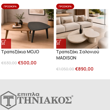
ΠΡΟΣΦΟΡΆ
ΠΡΟΣΦΟΡΆ
Τραπεζάκια MOJO
Τραπεζάκι Σαλονιού
MADISON
€
500,00
€
630,00
€
890,00
€
1.050,00