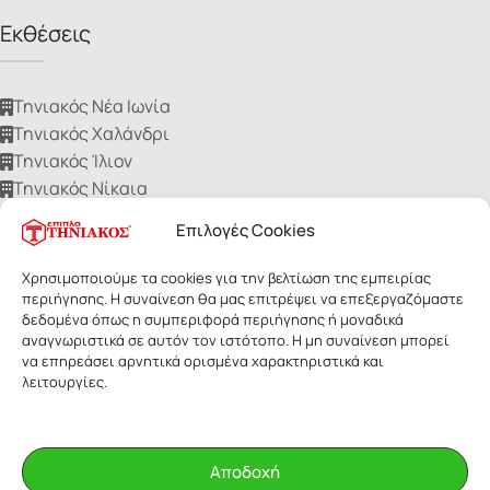
Εκθέσεις
Τηνιακός Νέα Ιωνία
Τηνιακός Χαλάνδρι
Τηνιακός Ίλιον
Τηνιακός Νίκαια
Τηνιακός Ηλιούπολη
Επιλογές Cookies
Χρησιμοποιούμε τα cookies για την βελτίωση της εμπειρίας
περιήγησης. Η συναίνεση θα μας επιτρέψει να επεξεργαζόμαστε
δεδομένα όπως η συμπεριφορά περιήγησης ή μοναδικά
αναγνωριστικά σε αυτόν τον ιστότοπο. Η μη συναίνεση μπορεί
ΕΠΙΠΛΑ ΤΗΝΙΑΚΟΣ
- Με επιφύλαξη παντός δικαιώματος. Οι
να επηρεάσει αρνητικά ορισμένα χαρακτηριστικά και
εικόνες των προϊόντων ανήκουν αποκλειστικά στην Τηνιακός Α.Ε.
λειτουργίες.
Δεν επιτρέπεται η αναδημοσίευσή τους για οποιοδήποτε λόγο,
χωρίς έγγραφη άδεια της εταιρίας.
Αποδοχή