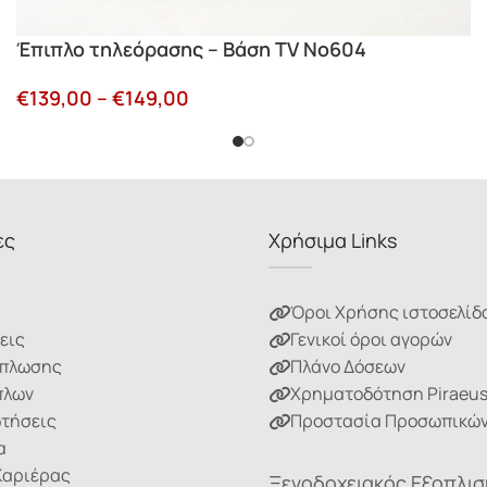
Έπιπλο τηλεόρασης – Βάση TV Νο604
€
139,00
–
€
149,00
ες
Χρήσιμα Links
Όροι Χρήσης ιστοσελίδ
εις
Γενικοί όροι αγορών
ίπλωσης
Πλάνο Δόσεων
πλων
Χρηματοδότηση Piraeu
ωτήσεις
Προστασία Προσωπικών
α
Καριέρας
Ξενοδοχειακός Εξοπλι