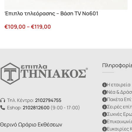
Έπιπλο τηλεόρασης – Βάση TV Νο601
€
109,00
–
€
119,00
Πληροφορί
Η εταιρεία
Νέα & Δράσ
Πακέτα Επ
Τηλ. Κέντρο:
2102794755
Σειρές επί
Eshop:
2102812600
(9:00 - 17:00)
Συχνές Ερ
Επικοινωνί
Θερινό Ωράριο Εκθέσεων
Ευκαιρίες 