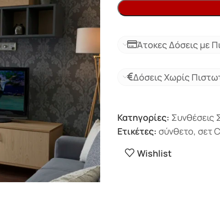
Άτοκες Δόσεις με Π
Δόσεις Χωρίς Πιστω
Κατηγορίες:
Συνθέσεις 
Ετικέτες:
σύνθετο
,
σετ 
Wishlist