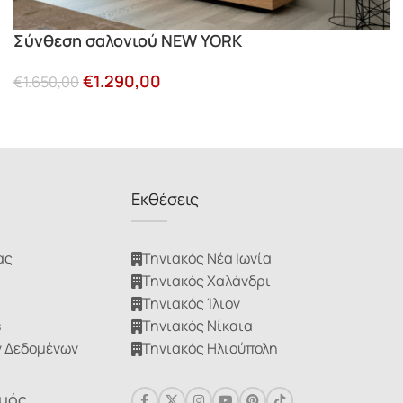
Σύνθεση σαλονιού NEW YORK
€
1.290,00
€
1.650,00
Εκθέσεις
ας
Τηνιακός Νέα Ιωνία
Τηνιακός Χαλάνδρι
Τηνιακός Ίλιον
s
Τηνιακός Νίκαια
 Δεδομένων
Τηνιακός Ηλιούπολη
σμός