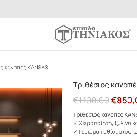
ος καναπές KANSAS
Τριθέσιος καναπ
€
1.100,00
€
850,
Τριθέσιος καναπές KA
✓ Χειροποίητη, ξύλινη κ
✓ Γέμισμα καθίσματος: 