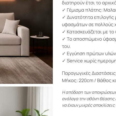
διατηρούν έτσι το αρχικ
✓ Γέμισμα πλάτης: Μαλα
✓ Δυνατότητα επιλογής 
υφασμάτων σε πολλούς 
✓ Κατασκευάζεται με το 
✓ Το αποσπώμενο ύφασμα
του.
✓ Εγγύηση πρώτων υλών
✓ Service χωρίς ημερομη
Παραγωγικές Διαστάσεις
Μήκος: 220cm / Bάθος κ
Η απόδοση των αποχρώσεων-
ανάλογα την οθόνη θέασης κα
να έχουν μικρές αποκλίσεις 