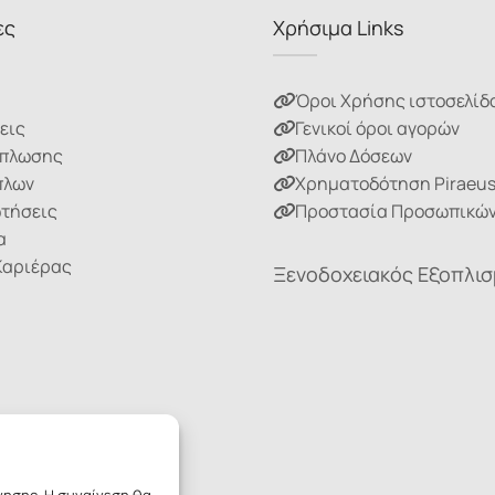
ες
Χρήσιμα Links
Όροι Χρήσης ιστοσελίδ
εις
Γενικοί όροι αγορών
ίπλωσης
Πλάνο Δόσεων
πλων
Χρηματοδότηση Piraeu
ωτήσεις
Προστασία Προσωπικών
α
Καριέρας
Ξενοδοχειακός Εξοπλι