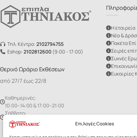
Πληροφορί
Η εταιρεία
Νέα & Δράσ
Πακέτα Επ
Τηλ. Κέντρο:
2102794755
Σειρές επί
Eshop:
2102812600
(9:00 - 17:00)
Συχνές Ερ
Επικοινωνί
Θερινό Ωράριο Εκθέσεων
Ευκαιρίες 
από 27/7 έως 22/8
Καθημερινές:
10:00–14:00 & 17:00–21:00
Σάββατο:
10:00 - 15:00
Επιλογές Cookies