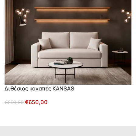
Διθέσιος καναπές KANSAS
€
650,00
€
850,00