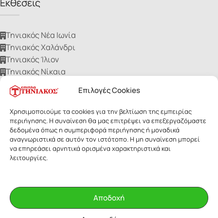
Εκθέσεις
Τηνιακός Νέα Ιωνία
Τηνιακός Χαλάνδρι
Τηνιακός Ίλιον
Τηνιακός Νίκαια
Τηνιακός Ηλιούπολη
Επιλογές Cookies
Χρησιμοποιούμε τα cookies για την βελτίωση της εμπειρίας
περιήγησης. Η συναίνεση θα μας επιτρέψει να επεξεργαζόμαστε
δεδομένα όπως η συμπεριφορά περιήγησης ή μοναδικά
αναγνωριστικά σε αυτόν τον ιστότοπο. Η μη συναίνεση μπορεί
ΕΠΙΠΛΑ ΤΗΝΙΑΚΟΣ
- Με επιφύλαξη παντός δικαιώματος. Οι
να επηρεάσει αρνητικά ορισμένα χαρακτηριστικά και
εικόνες των προϊόντων ανήκουν αποκλειστικά στην Τηνιακός Α.Ε.
λειτουργίες.
Δεν επιτρέπεται η αναδημοσίευσή τους για οποιοδήποτε λόγο,
χωρίς έγγραφη άδεια της εταιρίας.
Αποδοχή