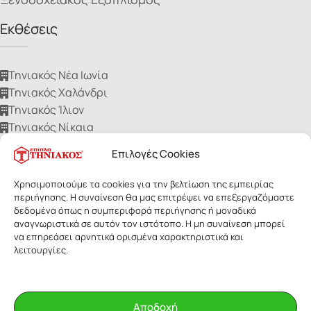
Εκθέσεις
Τηνιακός Νέα Ιωνία
Τηνιακός Χαλάνδρι
Τηνιακός Ίλιον
Τηνιακός Νίκαια
Τηνιακός Ηλιούπολη
Επιλογές Cookies
Χρησιμοποιούμε τα cookies για την βελτίωση της εμπειρίας
περιήγησης. Η συναίνεση θα μας επιτρέψει να επεξεργαζόμαστε
δεδομένα όπως η συμπεριφορά περιήγησης ή μοναδικά
αναγνωριστικά σε αυτόν τον ιστότοπο. Η μη συναίνεση μπορεί
ΕΠΙΠΛΑ ΤΗΝΙΑΚΟΣ
- Με επιφύλαξη παντός δικαιώματος. Οι
να επηρεάσει αρνητικά ορισμένα χαρακτηριστικά και
εικόνες των προϊόντων ανήκουν αποκλειστικά στην Τηνιακός Α.Ε.
λειτουργίες.
Δεν επιτρέπεται η αναδημοσίευσή τους για οποιοδήποτε λόγο,
χωρίς έγγραφη άδεια της εταιρίας.
Αποδοχή