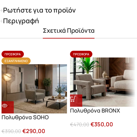
Ρωτήστε για το προϊόν
Περιγραφή
Σχετικά Προϊόντα
ΠΡΟΣΦΟΡΆ
ΠΡΟΣΦΟΡΆ
ΕΞΑΝΤΛΗΜΈΝΟ
Πολυθρόνα BRONX
Πολυθρόνα SOHO
€
350,00
€
470,00
€
290,00
€
390,00