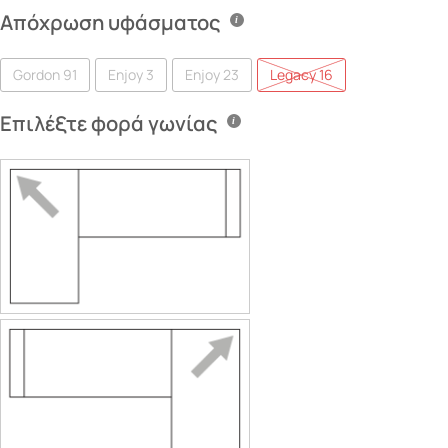
Aπόχρωση υφάσματος
Gordon 91
Enjoy 3
Enjoy 23
Legacy 16
Επιλέξτε φορά γωνίας