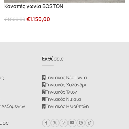
Καναπές γωνία BOSTON
€
1.150,00
€
1.500,00
Εκθέσεις
ας
Τηνιακός Νέα Ιωνία
Τηνιακός Χαλάνδρι
Τηνιακός Ίλιον
s
Τηνιακός Νίκαια
 Δεδομένων
Τηνιακός Ηλιούπολη
σμός