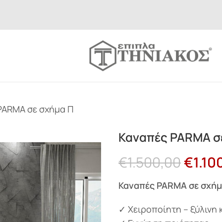
PARMA σε σχήμα Π
Καναπές PARMA σ
€
1.500,00
€
1.10
Καναπές PARMA σε σχήμ
✓ Χειροποίητη – ξύλινη 