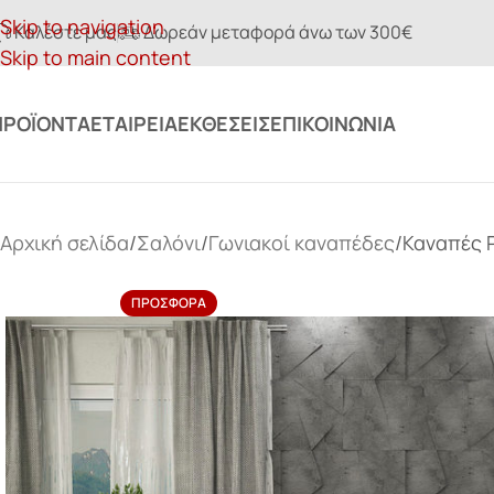
Skip to navigation
Καλέστε μας
Δωρεάν μεταφορά άνω των 300€
Skip to main content
ΠΡΟΪΌΝΤΑ
ΕΤΑΙΡΕΊΑ
ΕΚΘΈΣΕΙΣ
ΕΠΙΚΟΙΝΩΝΊΑ
Αρχική σελίδα
Σαλόνι
Γωνιακοί καναπέδες
Καναπές 
ΠΡΟΣΦΟΡΆ