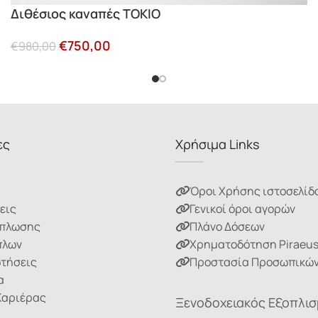
Διθέσιος καναπές ΤΟΚΙΟ
€
750,00
€
980,00
ες
Χρήσιμα Links
Όροι Χρήσης ιστοσελίδ
εις
Γενικοί όροι αγορών
ίπλωσης
Πλάνο Δόσεων
πλων
Χρηματοδότηση Piraeu
ωτήσεις
Προστασία Προσωπικών
α
Καριέρας
Ξενοδοχειακός Εξοπλι