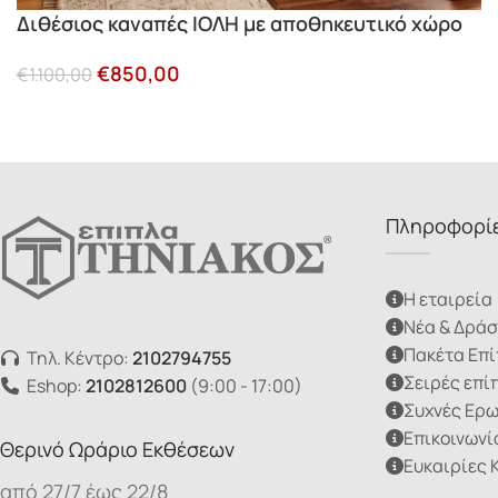
Διθέσιος καναπές ΙΟΛΗ με αποθηκευτικό χώρο
€
850,00
€
1.100,00
Πληροφορί
Η εταιρεία
Νέα & Δράσ
Πακέτα Επ
Τηλ. Κέντρο:
2102794755
Σειρές επί
Eshop:
2102812600
(9:00 - 17:00)
Συχνές Ερ
Επικοινωνί
Θερινό Ωράριο Εκθέσεων
Ευκαιρίες 
από 27/7 έως 22/8