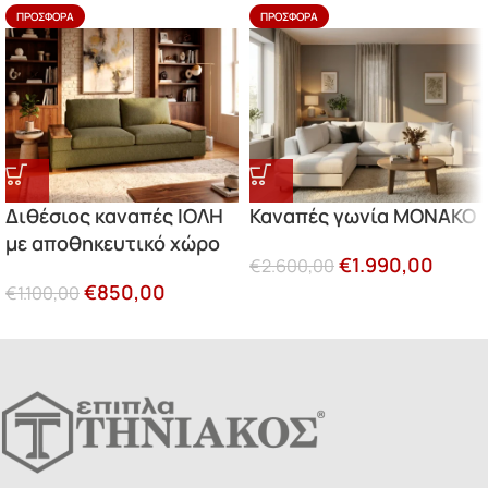
ΠΡΟΣΦΟΡΆ
ΠΡΟΣΦΟΡΆ
Διθέσιος καναπές ΙΟΛΗ
Καναπές γωνία MONAKO
με αποθηκευτικό χώρο
€
1.990,00
€
2.600,00
€
850,00
€
1.100,00