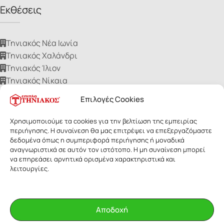
Εκθέσεις
Τηνιακός Νέα Ιωνία
Τηνιακός Χαλάνδρι
Τηνιακός Ίλιον
Τηνιακός Νίκαια
Τηνιακός Ηλιούπολη
Επιλογές Cookies
Χρησιμοποιούμε τα cookies για την βελτίωση της εμπειρίας
περιήγησης. Η συναίνεση θα μας επιτρέψει να επεξεργαζόμαστε
δεδομένα όπως η συμπεριφορά περιήγησης ή μοναδικά
αναγνωριστικά σε αυτόν τον ιστότοπο. Η μη συναίνεση μπορεί
ΕΠΙΠΛΑ ΤΗΝΙΑΚΟΣ
- Με επιφύλαξη παντός δικαιώματος. Οι
να επηρεάσει αρνητικά ορισμένα χαρακτηριστικά και
εικόνες των προϊόντων ανήκουν αποκλειστικά στην Τηνιακός Α.Ε.
λειτουργίες.
Δεν επιτρέπεται η αναδημοσίευσή τους για οποιοδήποτε λόγο,
χωρίς έγγραφη άδεια της εταιρίας.
Αποδοχή