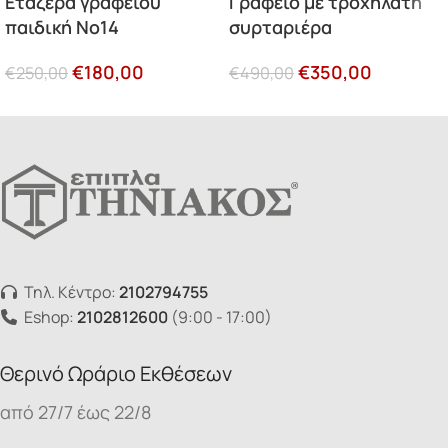
Εταζέρα γραφείου
Γραφείο με τροχήλατη
παιδική Νο14
συρταριέρα
€
180,00
€
350,00
€
250,00
€
490,00
Τηλ. Κέντρο:
2102794755
Eshop:
2102812600
(9:00 - 17:00)
Θερινό Ωράριο Εκθέσεων
από 27/7 έως 22/8