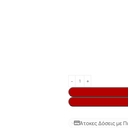
Άτοκες Δόσεις με Π