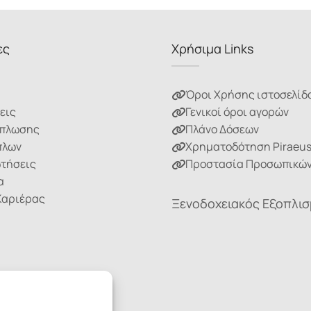
ες
Χρήσιμα Links
Όροι Χρήσης ιστοσελίδ
εις
Γενικοί όροι αγορών
ίπλωσης
Πλάνο Δόσεων
πλων
Χρηματοδότηση Piraeu
ωτήσεις
Προστασία Προσωπικών
α
Καριέρας
Ξενοδοχειακός Εξοπλι