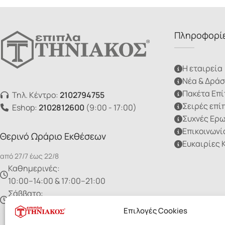
Πληροφορί
Η εταιρεία
Νέα & Δράσ
Πακέτα Επ
Τηλ. Κέντρο:
2102794755
Σειρές επί
Eshop:
2102812600
(9:00 - 17:00)
Συχνές Ερ
Επικοινωνί
Θερινό Ωράριο Εκθέσεων
Ευκαιρίες 
από 27/7 έως 22/8
Καθημερινές:
10:00–14:00 & 17:00–21:00
Σάββατο:
10:00 - 15:00
Επιλογές Cookies