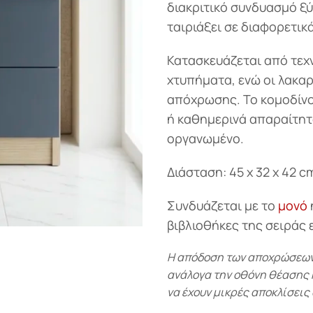
διακριτικό συνδυασμό ξύ
ταιριάξει σε διαφορετικ
Κατασκευάζεται από τεχ
χτυπήματα, ενώ οι λακαρ
απόχρωσης. Το κομοδίνο 
ή καθημερινά απαραίτητ
οργανωμένο.
Διάσταση: 45 x 32 x 42 c
Συνδυάζεται με το
μονό
βιβλιοθήκες της σειράς 
Η απόδοση των αποχρώσεων-
ανάλογα την οθόνη θέασης κα
να έχουν μικρές αποκλίσεις 