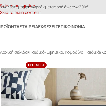
Skip to navigation
Καλέστε μας
Δωρεάν μεταφορά άνω των 300€
Skip to main content
ΠΡΟΪΌΝΤΑ
ΕΤΑΙΡΕΊΑ
ΕΚΘΈΣΕΙΣ
ΕΠΙΚΟΙΝΩΝΊΑ
Αρχική σελίδα
Παιδικό-Εφηβικό
Κομοδίνα Παιδικά
Κο
ΠΡΟΣΦΟΡΆ