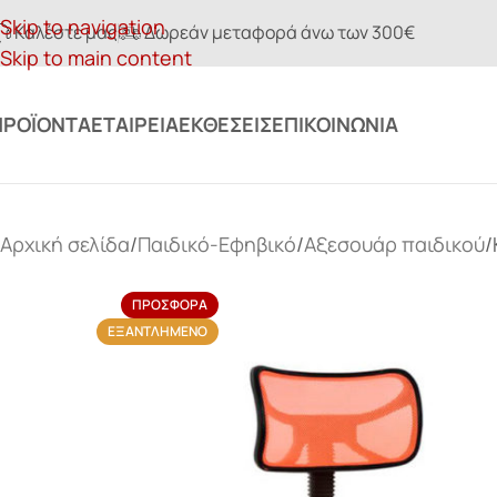
Skip to navigation
Καλέστε μας
Δωρεάν μεταφορά άνω των 300€
Skip to main content
ΠΡΟΪΌΝΤΑ
ΕΤΑΙΡΕΊΑ
ΕΚΘΈΣΕΙΣ
ΕΠΙΚΟΙΝΩΝΊΑ
Αρχική σελίδα
Παιδικό-Εφηβικό
Αξεσουάρ παιδικού
ΠΡΟΣΦΟΡΆ
ΕΞΑΝΤΛΗΜΈΝΟ