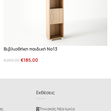
Βιβλιοθήκη παιδική Νο13
€
185,00
€
260,00
Εκθέσεις
ας
Τηνιακός Νέα Ιωνία