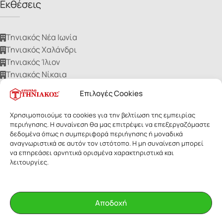
Εκθέσεις
Τηνιακός Νέα Ιωνία
Τηνιακός Χαλάνδρι
Τηνιακός Ίλιον
Τηνιακός Νίκαια
Τηνιακός Ηλιούπολη
Επιλογές Cookies
Χρησιμοποιούμε τα cookies για την βελτίωση της εμπειρίας
περιήγησης. Η συναίνεση θα μας επιτρέψει να επεξεργαζόμαστε
δεδομένα όπως η συμπεριφορά περιήγησης ή μοναδικά
αναγνωριστικά σε αυτόν τον ιστότοπο. Η μη συναίνεση μπορεί
ΕΠΙΠΛΑ ΤΗΝΙΑΚΟΣ
- Με επιφύλαξη παντός δικαιώματος. Οι
να επηρεάσει αρνητικά ορισμένα χαρακτηριστικά και
εικόνες των προϊόντων ανήκουν αποκλειστικά στην Τηνιακός Α.Ε.
λειτουργίες.
Δεν επιτρέπεται η αναδημοσίευσή τους για οποιοδήποτε λόγο,
χωρίς έγγραφη άδεια της εταιρίας.
Αποδοχή