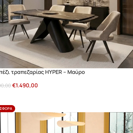
πέζι τραπεζαρίας HYPER – Μαύρο
€
1.490,00
90,00
ΣΦΟΡΆ