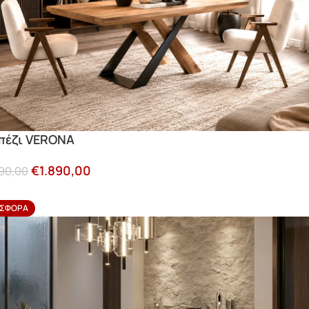
πέζι VERONA
€
1.890,00
90,00
ΣΦΟΡΆ