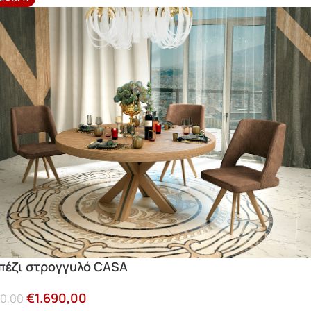
πέζι στρογγυλό CASA
€
1.690,00
50,00