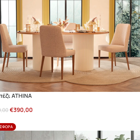
πέζι ATHINA
€
390,00
0,00
ΣΦΟΡΆ