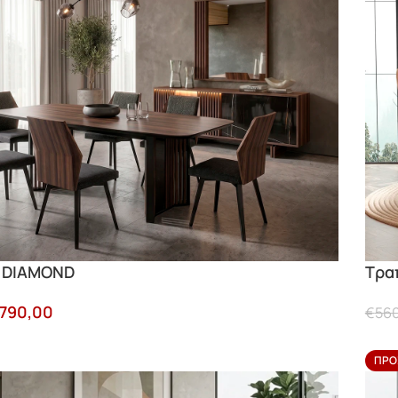
 DIAMOND
Τρα
.790,00
€
56
ΠΡΟ