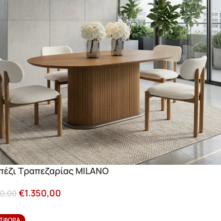
πέζι Τραπεζαρίας MILANO
€
1.350,00
50,00
ΣΦΟΡΆ