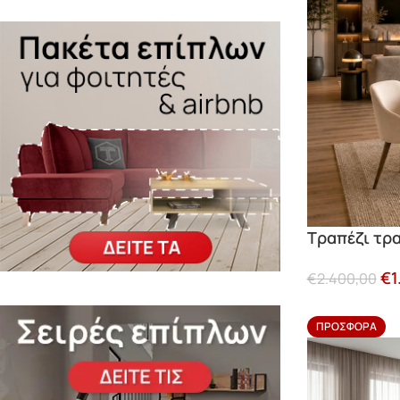
Τραπέζι τρ
€
1
€
2.400,00
ΠΡΟΣΦΟΡΆ