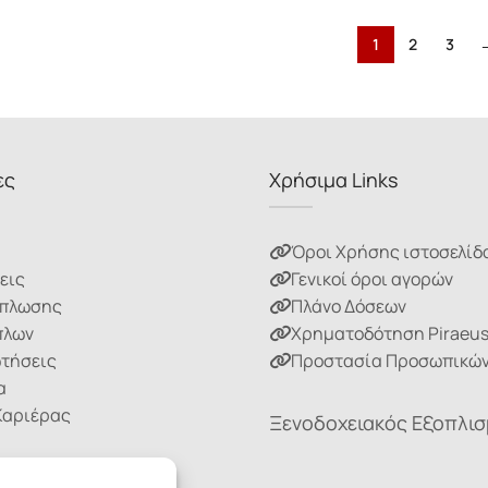
1
2
3
ες
Χρήσιμα Links
Όροι Χρήσης ιστοσελίδ
εις
Γενικοί όροι αγορών
ίπλωσης
Πλάνο Δόσεων
πλων
Χρηματοδότηση Piraeu
ωτήσεις
Προστασία Προσωπικών
α
Καριέρας
Ξενοδοχειακός Εξοπλι