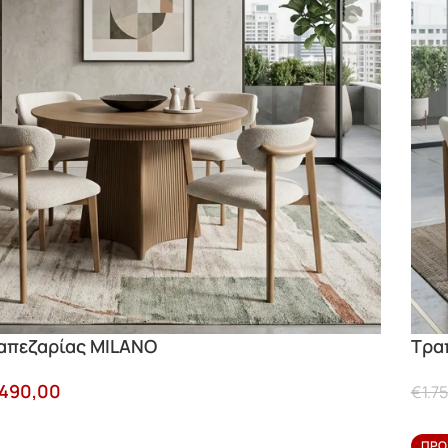
απεζαρίας MILANO
Τρα
.490,00
€
1.7
ΠΡΟ