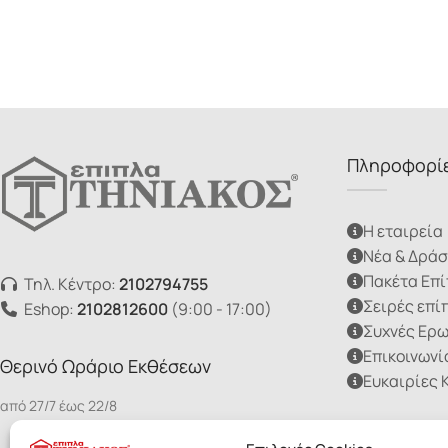
Πληροφορί
Η εταιρεία
Νέα & Δράσ
Πακέτα Επ
Τηλ. Κέντρο:
2102794755
Σειρές επί
Eshop:
2102812600
(9:00 - 17:00)
Συχνές Ερ
Επικοινωνί
Θερινό Ωράριο Εκθέσεων
Ευκαιρίες 
από 27/7 έως 22/8