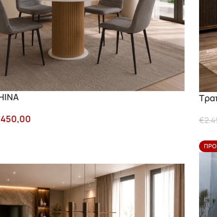
HINA
Τρα
€
450,00
€
2.4
ΠΡΟ