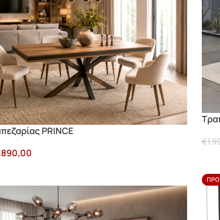
Τρα
απεζαρίας PRINCE
€
1.9
.890,00
ΠΡΟ