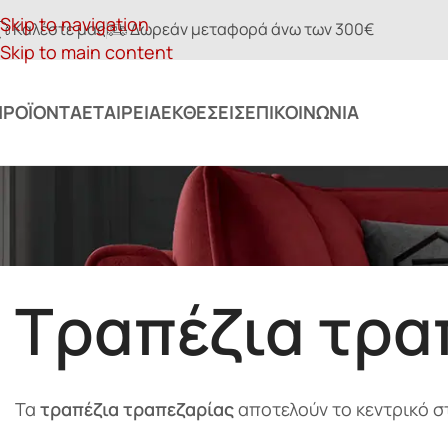
Skip to navigation
Καλέστε μας
Δωρεάν μεταφορά άνω των 300€
Skip to main content
ΠΡΟΪΌΝΤΑ
ΕΤΑΙΡΕΊΑ
ΕΚΘΈΣΕΙΣ
ΕΠΙΚΟΙΝΩΝΊΑ
Τραπέζια τρα
Τα
τραπέζια τραπεζαρίας
αποτελούν το κεντρικό σ