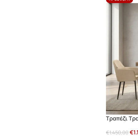
Τραπέζι Τρ
€
1
€
1.450,00