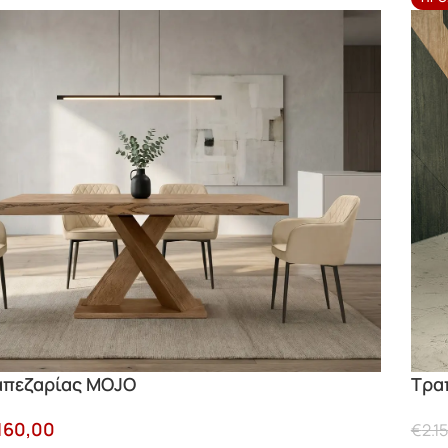
απεζαρίας MOJO
Τρα
.160,00
€
2.1