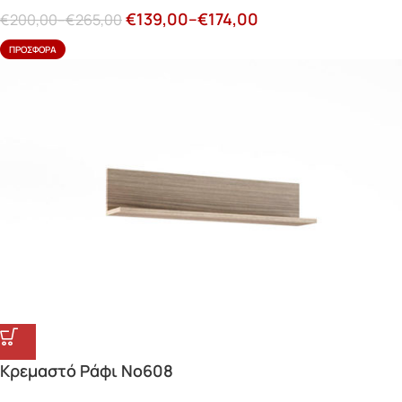
€
139,00
–
€
174,00
€
200,00
–
€
265,00
ΠΡΟΣΦΟΡΆ
Κρεμαστό Ράφι Νο608