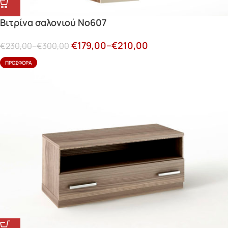
Βιτρίνα σαλονιού Νο607
€
179,00
–
€
210,00
€
230,00
–
€
300,00
ΠΡΟΣΦΟΡΆ