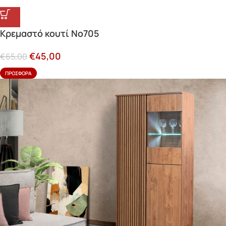
Κρεμαστό κουτί Νο705
€
45,00
€
65,00
ΠΡΟΣΦΟΡΆ