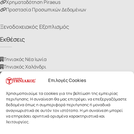
Χρηματοδότηση Piraeus
Προστασία Προσωπικών Δεδομένων
Ξενοδοχειακός Εξοπλισμός
Εκθέσεις
Τηνιακός Νέα Ιωνία
Τηνιακός Χαλάνδρι
Τηνιακός Ίλιον
Επιλογές Cookies
Τηνιακός Νίκαια
Τηνιακός Ηλιούπολη
Χρησιμοποιούμε τα cookies για την βελτίωση της εμπειρίας
περιήγησης. Η συναίνεση θα μας επιτρέψει να επεξεργαζόμαστε
δεδομένα όπως η συμπεριφορά περιήγησης ή μοναδικά
αναγνωριστικά σε αυτόν τον ιστότοπο. Η μη συναίνεση μπορεί
να επηρεάσει αρνητικά ορισμένα χαρακτηριστικά και
λειτουργίες.
ΕΠΙΠΛΑ ΤΗΝΙΑΚΟΣ
- Με επιφύλαξη παντός δικαιώματος. Οι
εικόνες των προϊόντων ανήκουν αποκλειστικά στην Τηνιακός Α.Ε.