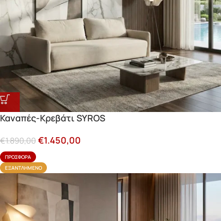
Καναπές-Κρεβάτι SYROS
€
1.450,00
€
1.890,00
ΠΡΟΣΦΟΡΆ
ΕΞΑΝΤΛΗΜΈΝΟ