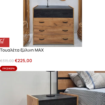
Τουαλέτα ξύλινη MAX
€
225,00
€
315,00
ΠΡΟΣΦΟΡΆ