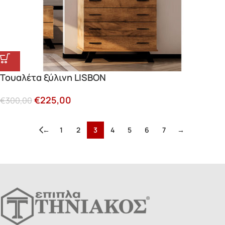
Τουαλέτα ξύλινη LISBON
€
225,00
€
300,00
←
1
2
3
4
5
6
7
→