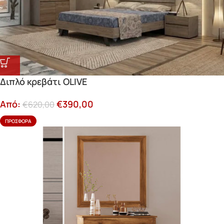
Διπλό κρεβάτι OLIVE
Από:
€
390,00
€
620,00
ΠΡΟΣΦΟΡΆ