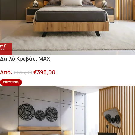
Διπλό Κρεβάτι MAX
Από:
€
395,00
€
535,00
ΠΡΟΣΦΟΡΆ