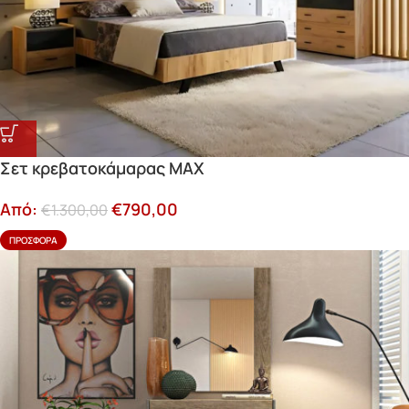
Σετ κρεβατοκάμαρας MAX
Από:
€
790,00
€
1.300,00
ΠΡΟΣΦΟΡΆ