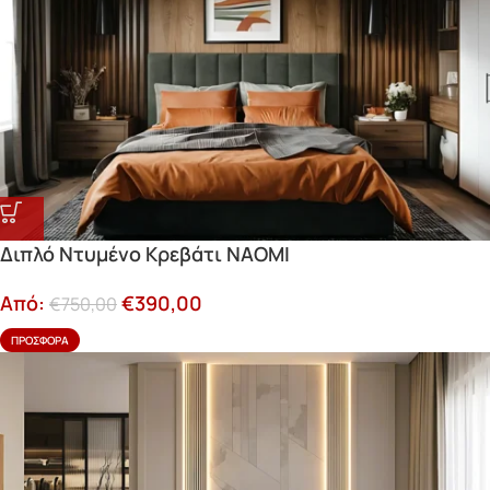
Διπλό Ντυμένο Kρεβάτι NAOMI
Από:
€
390,00
€
750,00
ΠΡΟΣΦΟΡΆ