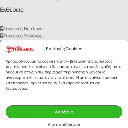
Εκθέσεις
Τηνιακός Νέα Ιωνία
Τηνιακός Χαλάνδρι
Τηνιακός Ίλιον
Επιλογές Cookies
Τηνιακός Νίκαια
Τηνιακός Ηλιούπολη
Χρησιμοποιούμε τα cookies για την βελτίωση της εμπειρίας
περιήγησης. Η συναίνεση θα μας επιτρέψει να επεξεργαζόμαστε
δεδομένα όπως η συμπεριφορά περιήγησης ή μοναδικά
αναγνωριστικά σε αυτόν τον ιστότοπο. Η μη συναίνεση μπορεί
να επηρεάσει αρνητικά ορισμένα χαρακτηριστικά και
λειτουργίες.
ΕΠΙΠΛΑ ΤΗΝΙΑΚΟΣ
- Με επιφύλαξη παντός δικαιώματος. Οι
εικόνες των προϊόντων ανήκουν αποκλειστικά στην Τηνιακός Α.Ε.
Δεν επιτρέπεται η αναδημοσίευσή τους για οποιοδήποτε λόγο,
Αποδοχή
χωρίς έγγραφη άδεια της εταιρίας.
Δεν αποδέχομαι