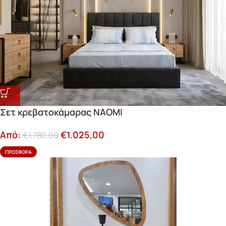
Σετ κρεβατοκάμαρας NAOMI
Από:
€
1.025,00
€
1.780,00
ΠΡΟΣΦΟΡΆ