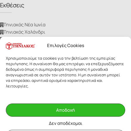
Εκθέσεις
Τηνιακός Νέα Ιωνία
Τηνιακός Χαλάνδρι
Τηνιακός Ίλιον
Επιλογές Cookies
Τηνιακός Νίκαια
Τηνιακός Ηλιούπολη
Χρησιμοποιούμε τα cookies για την βελτίωση της εμπειρίας
περιήγησης. Η συναίνεση θα μας επιτρέψει να επεξεργαζόμαστε
δεδομένα όπως η συμπεριφορά περιήγησης ή μοναδικά
αναγνωριστικά σε αυτόν τον ιστότοπο. Η μη συναίνεση μπορεί
να επηρεάσει αρνητικά ορισμένα χαρακτηριστικά και
λειτουργίες.
ΕΠΙΠΛΑ ΤΗΝΙΑΚΟΣ
- Με επιφύλαξη παντός δικαιώματος. Οι
εικόνες των προϊόντων ανήκουν αποκλειστικά στην Τηνιακός Α.Ε.
Δεν επιτρέπεται η αναδημοσίευσή τους για οποιοδήποτε λόγο,
Αποδοχή
χωρίς έγγραφη άδεια της εταιρίας.
Δεν αποδέχομαι