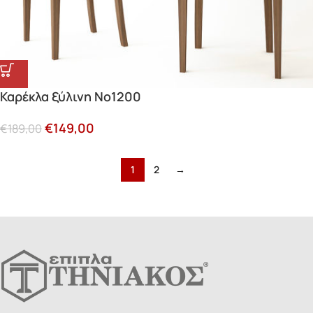
Καρέκλα ξύλινη Νο1200
€
149,00
€
189,00
1
2
→