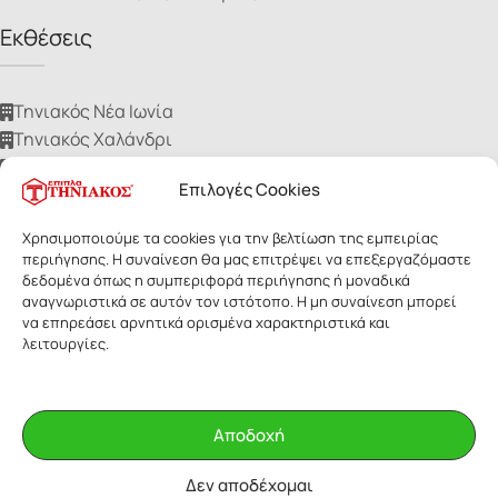
Εκθέσεις
Τηνιακός Νέα Ιωνία
Τηνιακός Χαλάνδρι
Τηνιακός Ίλιον
Επιλογές Cookies
Τηνιακός Νίκαια
Τηνιακός Ηλιούπολη
Χρησιμοποιούμε τα cookies για την βελτίωση της εμπειρίας
περιήγησης. Η συναίνεση θα μας επιτρέψει να επεξεργαζόμαστε
δεδομένα όπως η συμπεριφορά περιήγησης ή μοναδικά
αναγνωριστικά σε αυτόν τον ιστότοπο. Η μη συναίνεση μπορεί
να επηρεάσει αρνητικά ορισμένα χαρακτηριστικά και
λειτουργίες.
ΕΠΙΠΛΑ ΤΗΝΙΑΚΟΣ
- Με επιφύλαξη παντός δικαιώματος. Οι
εικόνες των προϊόντων ανήκουν αποκλειστικά στην Τηνιακός Α.Ε.
Δεν επιτρέπεται η αναδημοσίευσή τους για οποιοδήποτε λόγο,
Αποδοχή
χωρίς έγγραφη άδεια της εταιρίας.
Δεν αποδέχομαι