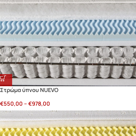
Στρώμα ύπνου NUEVO
€
550,00
–
€
978,00