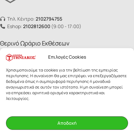
Τηλ. Κέντρο:
2102794755
Eshop:
2102812600
(9:00 - 17:00)
Θερινό Ωράριο Εκθέσεων
από 27/7 έως 22/8
Επιλογές Cookies
Χρησιμοποιούμε τα cookies για την βελτίωση της εμπειρίας
Καθημερινές:
περιήγησης. Η συναίνεση θα μας επιτρέψει να επεξεργαζόμαστε
10:00–14:00 & 17:00–21:00
δεδομένα όπως η συμπεριφορά περιήγησης ή μοναδικά
Σάββατο:
αναγνωριστικά σε αυτόν τον ιστότοπο. Η μη συναίνεση μπορεί
να επηρεάσει αρνητικά ορισμένα χαρακτηριστικά και
10:00 - 15:00
λειτουργίες.
Πληροφορίες
Αποδοχή