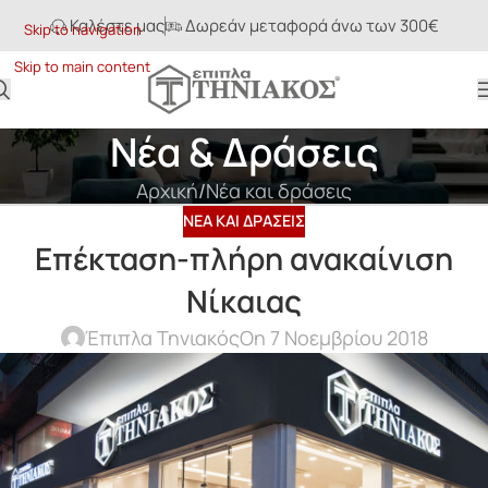
Καλέστε μας
Δωρεάν μεταφορά άνω των 300€
Skip to navigation
Skip to main content
Νέα & Δράσεις
Αρχική
Νέα και δράσεις
ΝΈΑ ΚΑΙ ΔΡΆΣΕΙΣ
Επέκταση-πλήρη ανακαίνιση
Νίκαιας
Έπιπλα Τηνιακός
On 7 Νοεμβρίου 2018